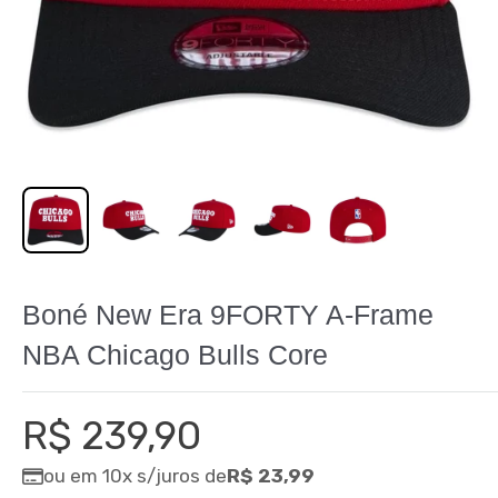
Boné New Era 9FORTY A-Frame
NBA Chicago Bulls Core
Preço
R$ 239,90
promocional
ou em 10x s/juros de
R$ 23,99