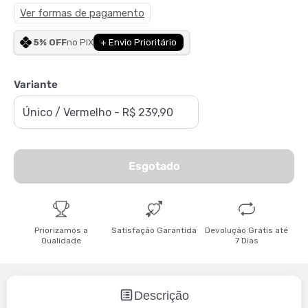
Ver formas de pagamento
5% OFF
no PIX
+ Envio Prioritário
Variante
Esgotado
Priorizamos a
Satisfação Garantida
Devolução Grátis até
Qualidade
7 Dias
Descrição