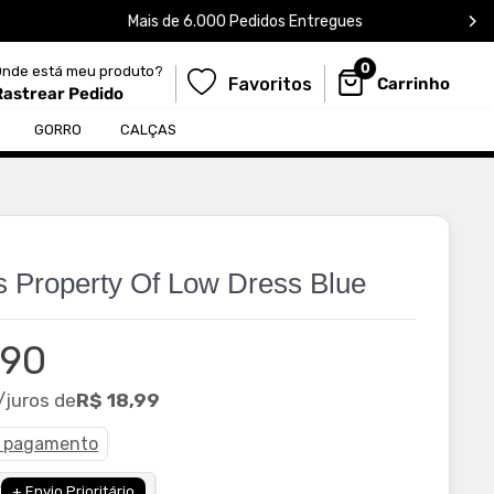
Mais de 6.000 Pedidos Entregues
0
Onde está meu produto?
Favoritos
Carrinho
Rastrear Pedido
${egWishlistDrawerElem.dataset.text
GORRO
CALÇAS
 Property Of Low Dress Blue
,90
ional
/juros de
R$ 18,99
e pagamento
X
+ Envio Prioritário