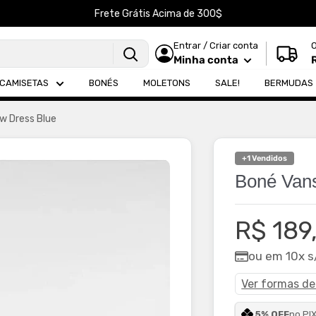
Frete Grátis Acima de 300$
Entrar / Criar conta
Minha conta
CAMISETAS
BONÉS
MOLETONS
SALE!
BERMUDAS
w Dress Blue
+1 Vendidos
Boné Vans
Preço
R$ 189
promoc
ou em 10x s
Ver formas d
5% OFF
no PI