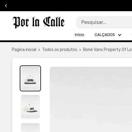
Pular
para
Por
o
La
conteúdo
Início
CALÇADOS
Calle
Pagina inicial
Todos os produtos
Boné Vans Property Of Lo