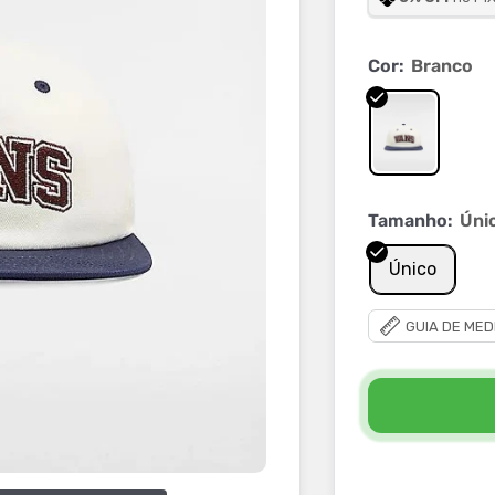
Cor:
Branco
Tamanho:
Úni
Único
GUIA DE MED