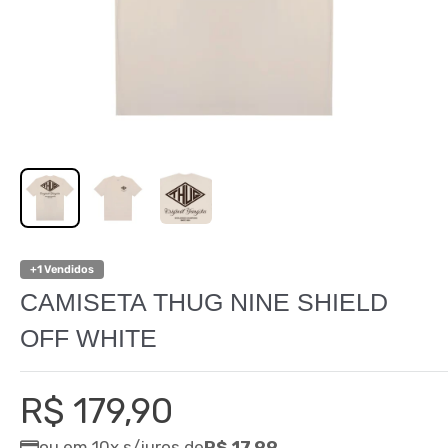
+1 Vendidos
CAMISETA THUG NINE SHIELD
OFF WHITE
Preço
R$ 179,90
promocional
ou em 10x s/juros de
R$ 17,99