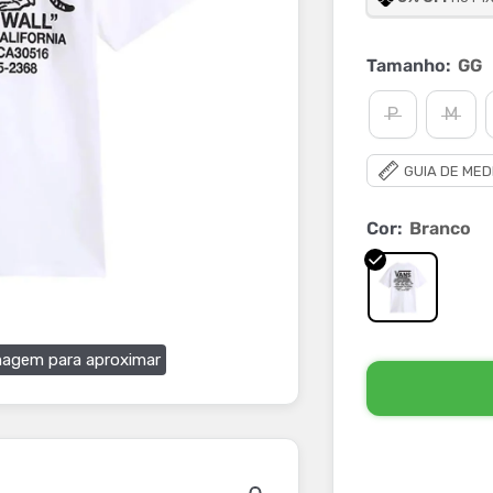
Tamanho:
GG
P
M
GUIA DE MED
Cor:
Branco
magem para aproximar