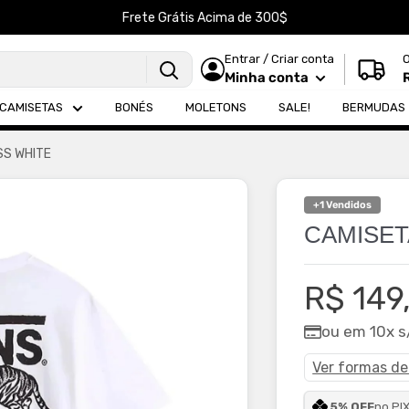
Frete Grátis Acima de 300$
Entrar / Criar conta
Minha conta
CAMISETAS
BONÉS
MOLETONS
SALE!
BERMUDAS
SS WHITE
+1 Vendidos
CAMISET
Preço
R$ 149
promoc
ou em 10x s
Ver formas d
5% OFF
no PI