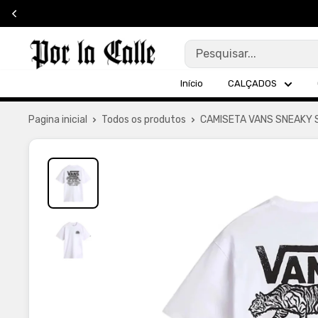
Pular
para
Por
o
La
conteúdo
Início
CALÇADOS
Calle
Pagina inicial
Todos os produtos
CAMISETA VANS SNEAKY 