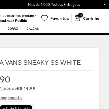
Mais de 6.000 Pedidos Entregues
0
Onde está meu produto?
Favoritos
Carrinho
Rastrear Pedido
${egWishlistDrawerElem.dataset.text
GORRO
CALÇAS
A VANS SNEAKY SS WHITE
,90
ional
/juros de
R$ 14,99
e pagamento
X
+ Envio Prioritário