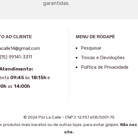
garantidas.
O AO CLIENTE
MENU DE RODAPÉ
Pesquisar
acalle14@gmail.com
(15) 99141-3311
Trocas e Devoluções
Política de Privacidade
 Atendimento:
Sexta
09:45
às
18:15h
e
00h
as
14:00h
© 2026 Por La Calle - CNPJ: 12.957.658/0001-75
rar produtos mais baratos ou de outras lojas, para evitar golpes.
Não nos
site.