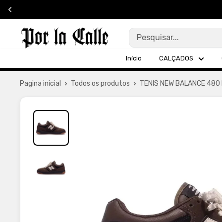
Pular
para
Por
o
La
conteúdo
Início
CALÇADOS
Calle
Pagina inicial
Todos os produtos
TENIS NEW BALANCE 480