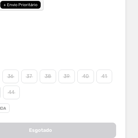
X
+ Envio Prioritário
36
37
38
39
40
41
44
IDA
Esgotado