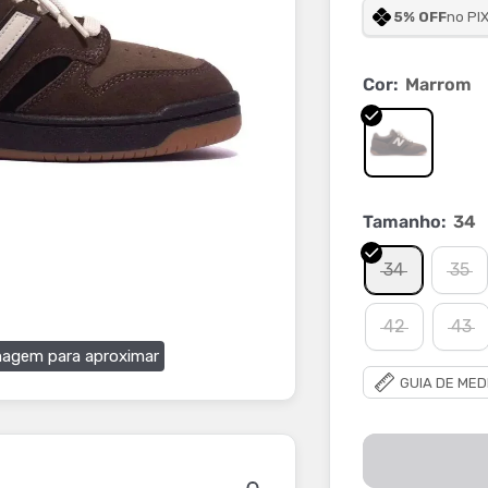
5% OFF
no PI
Cor:
Marrom
Tamanho:
34
34
35
42
43
magem para aproximar
GUIA DE MED