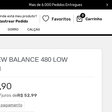
Mais de 6.000 Pedidos Entregues
0
Onde está meu produto?
Favoritos
Carrinho
Rastrear Pedido
${egWishlistDrawerElem.dataset.text
GORRO
CALÇAS
EW BALANCE 480 LOW
M
,90
ional
/juros de
R$ 52,99
e pagamento