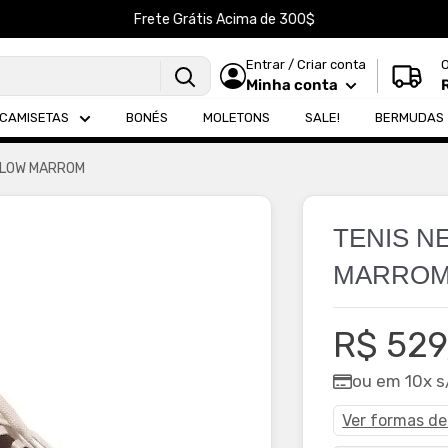
Frete Grátis Acima de 300$
Entrar / Criar conta
Minha conta
CAMISETAS
BONÉS
MOLETONS
SALE!
BERMUDAS
 LOW MARROM
TENIS N
MARRO
Preço
R$ 529
promoc
ou em 10x s
Ver formas d