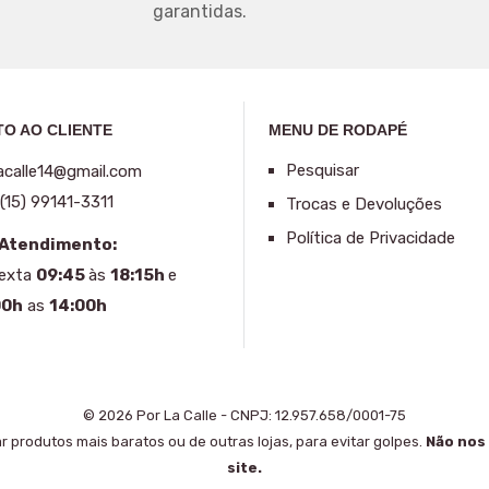
garantidas.
O AO CLIENTE
MENU DE RODAPÉ
Pesquisar
acalle14@gmail.com
(15) 99141-3311
Trocas e Devoluções
Política de Privacidade
 Atendimento:
Sexta
09:45
às
18:15h
e
00h
as
14:00h
© 2026 Por La Calle - CNPJ: 12.957.658/0001-75
rar produtos mais baratos ou de outras lojas, para evitar golpes.
Não nos
site.