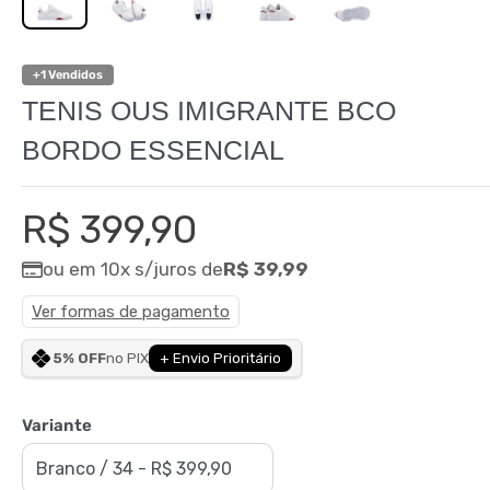
+1 Vendidos
TENIS OUS IMIGRANTE BCO
BORDO ESSENCIAL
Preço
R$ 399,90
promocional
ou em 10x s/juros de
R$ 39,99
Ver formas de pagamento
5% OFF
no PIX
+ Envio Prioritário
Variante