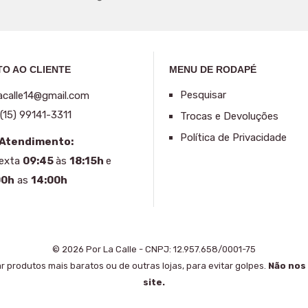
O AO CLIENTE
MENU DE RODAPÉ
Pesquisar
acalle14@gmail.com
(15) 99141-3311
Trocas e Devoluções
Política de Privacidade
 Atendimento:
Sexta
09:45
às
18:15h
e
00h
as
14:00h
© 2026 Por La Calle - CNPJ: 12.957.658/0001-75
rar produtos mais baratos ou de outras lojas, para evitar golpes.
Não nos
site.