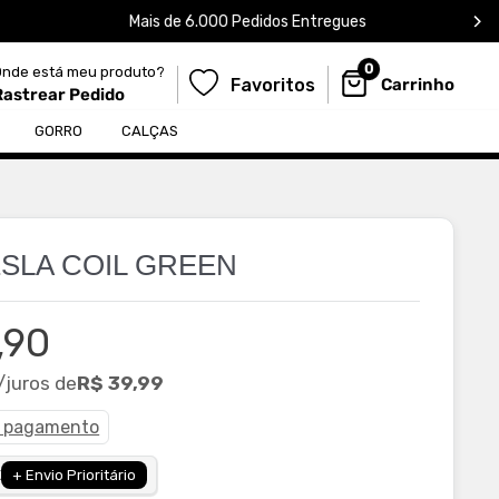
Mais de 6.000 Pedidos Entregues
0
Onde está meu produto?
Favoritos
Carrinho
Rastrear Pedido
${egWishlistDrawerElem.dataset.text
GORRO
CALÇAS
ESLA COIL GREEN
,90
ional
/juros de
R$ 39,99
e pagamento
X
+ Envio Prioritário