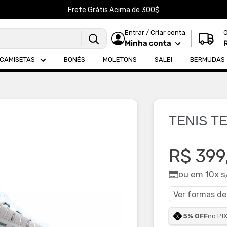
Frete Grátis Acima de 300$
Entrar / Criar conta
Minha conta
CAMISETAS
BONÉS
MOLETONS
SALE!
BERMUDAS
TENIS T
Preço
R$ 399
promoc
ou em 10x s
Ver formas d
5% OFF
no PI