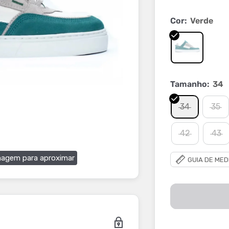
Cor:
Verde
Tamanho:
34
34
35
42
43
magem para aproximar
GUIA DE MED