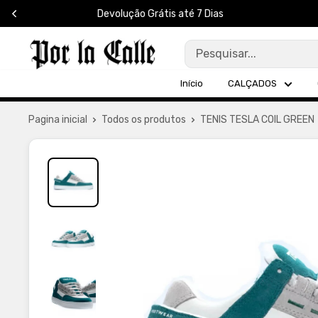
Pular
para
Por
o
La
conteúdo
Início
CALÇADOS
Calle
Pagina inicial
Todos os produtos
TENIS TESLA COIL GREEN