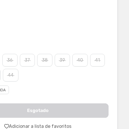
36
37
38
39
40
41
44
IDA
Esgotado
Adicionar a lista de favoritos