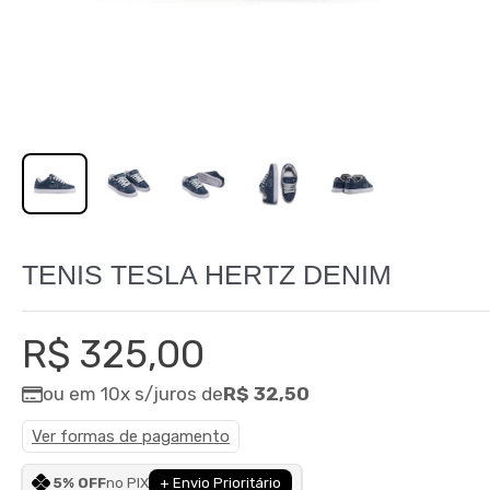
TENIS TESLA HERTZ DENIM
Preço
R$ 325,00
promocional
ou em 10x s/juros de
R$ 32,50
Ver formas de pagamento
5% OFF
no PIX
+ Envio Prioritário